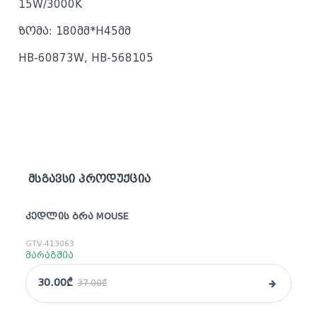
15W/3000K
ზომა: 180მმ*H45მმ
HB-60873W, HB-568105
მსგავსი პროდუქცია
ᲙᲔᲓᲚᲘᲡ ᲑᲠᲐ MOUSE
sale
GTV-413063
მარაგშია
30.00₾
37.00₾