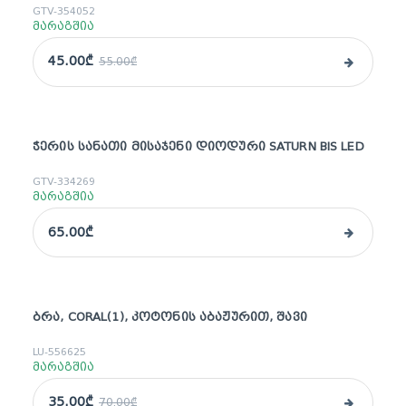
GTV-354052
მარაგშია
45.00₾
55.00₾
ᲭᲔᲠᲘᲡ ᲡᲐᲜᲐᲗᲘ ᲛᲘᲡᲐᲯᲔᲜᲘ ᲓᲘᲝᲓᲣᲠᲘ SATURN BIS LED
GTV-334269
მარაგშია
65.00₾
ᲑᲠᲐ, CORAL(1), ᲙᲝᲢᲝᲜᲘᲡ ᲐᲑᲐᲟᲣᲠᲘᲗ, ᲨᲐᲕᲘ
sale
LU-556625
მარაგშია
35.00₾
70.00₾