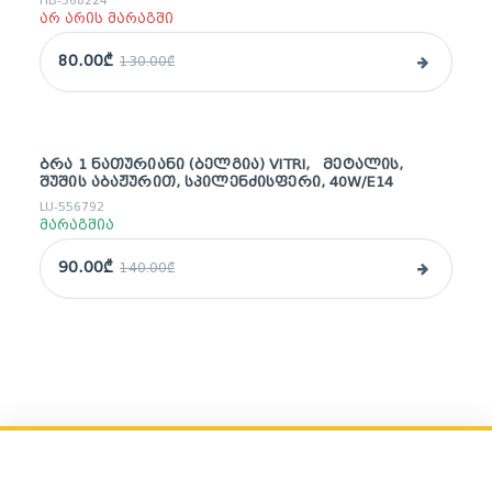
HB-568224
არ არის მარაგში
80.00₾
130.00₾
ᲑᲠᲐ 1 ᲜᲐᲗᲣᲠᲘᲐᲜᲘ (ᲑᲔᲚᲒᲘᲐ) VITRI, ᲛᲔᲢᲐᲚᲘᲡ,
sale
ᲨᲣᲨᲘᲡ ᲐᲑᲐᲟᲣᲠᲘᲗ, ᲡᲞᲘᲚᲔᲜᲫᲘᲡᲤᲔᲠᲘ, 40W/E14
LU-556792
მარაგშია
90.00₾
140.00₾