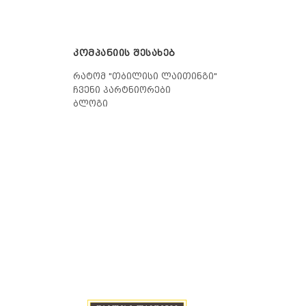
ᲙᲝᲛᲞᲐᲜᲘᲘᲡ ᲨᲔᲡᲐᲮᲔᲑ
რატომ "თბილისი ლაითინგი"
ჩვენი პარტნიორები
ბლოგი