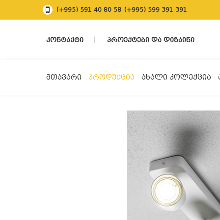
(+995) 591 40 80 58
(+995) 599 391 391
ᲙᲝᲜᲢᲐᲥᲢᲘ
ᲞᲠᲝᲔᲥᲢᲔᲑᲘ ᲓᲐ ᲓᲘᲖᲐᲘᲜᲘ
ᲛᲗᲐᲕᲐᲠᲘ
ᲞᲠᲝᲓᲣᲥᲪᲘᲐ
ᲐᲮᲐᲚᲘ ᲙᲝᲚᲔᲥᲪᲘᲐ