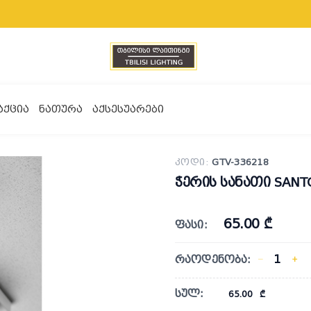
ᲐᲥᲪᲘᲐ
ᲜᲐᲗᲣᲠᲐ
ᲐᲥᲡᲔᲡᲣᲐᲠᲔᲑᲘ
კოდი:
GTV-336218
ჭერის სანათი SANTO
65.00 ₾
ფასი:
რაოდენობა:
−
+
სულ:
65.00
₾