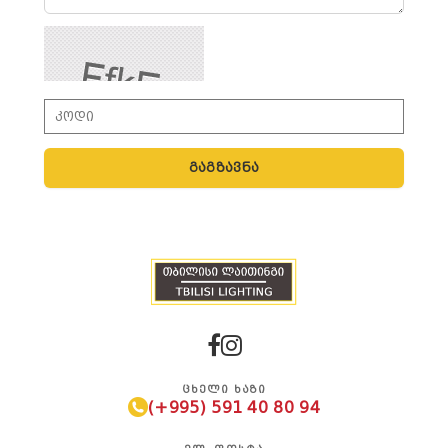
გაგზავნა
ᲪᲮᲔᲚᲘ ᲮᲐᲖᲘ
(+995) 591 40 80 94