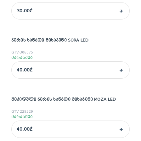
30.00₾
ᲭᲔᲠᲘᲡ ᲡᲐᲜᲐᲗᲘ ᲛᲘᲡᲐᲯᲔᲜᲘ SORA LED
GTV-306075
მარაგშია
40.00₾
ᲨᲔᲙᲘᲓᲣᲚᲘ ᲭᲔᲠᲘᲡ ᲡᲐᲜᲐᲗᲘ ᲛᲘᲡᲐᲯᲔᲜᲘ MOZA LED
GTV-229329
მარაგშია
40.00₾