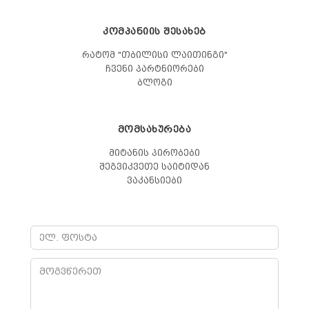
ᲙᲝᲛᲞᲐᲜᲘᲘᲡ ᲨᲔᲡᲐᲮᲔᲑ
რატომ "თბილისი ლაითინგი"
ჩვენი პარტნიორები
ბლოგი
ᲛᲝᲛᲡᲐᲮᲣᲠᲔᲑᲐ
მიტანის პირობები
შეგვიკვეთე საიტიდან
ვაკანსიები