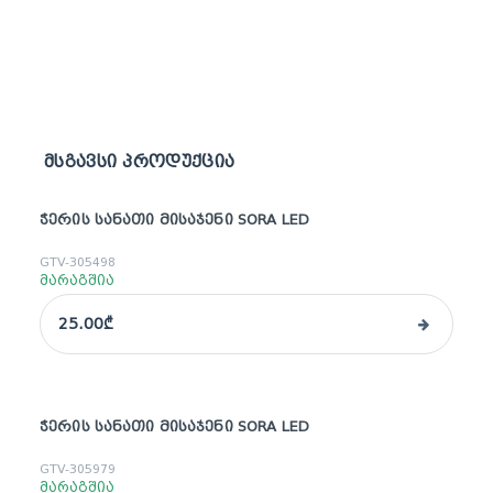
მსგავსი პროდუქცია
ᲭᲔᲠᲘᲡ ᲡᲐᲜᲐᲗᲘ ᲛᲘᲡᲐᲯᲔᲜᲘ SORA LED
GTV-305498
მარაგშია
25.00₾
ᲭᲔᲠᲘᲡ ᲡᲐᲜᲐᲗᲘ ᲛᲘᲡᲐᲯᲔᲜᲘ SORA LED
GTV-305979
მარაგშია