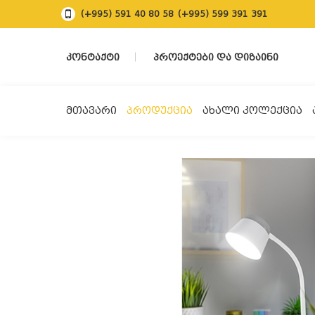
(+995) 591 40 80 58
(+995) 599 391 391
ᲙᲝᲜᲢᲐᲥᲢᲘ
ᲞᲠᲝᲔᲥᲢᲔᲑᲘ ᲓᲐ ᲓᲘᲖᲐᲘᲜᲘ
ᲛᲗᲐᲕᲐᲠᲘ
ᲞᲠᲝᲓᲣᲥᲪᲘᲐ
ᲐᲮᲐᲚᲘ ᲙᲝᲚᲔᲥᲪᲘᲐ