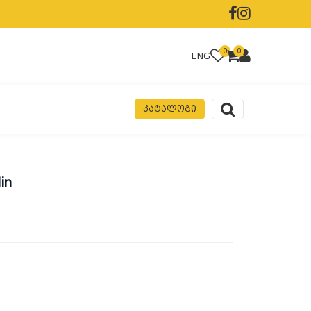
0
0
ENG
ᲙᲐᲢᲐᲚᲝᲒᲘ
in