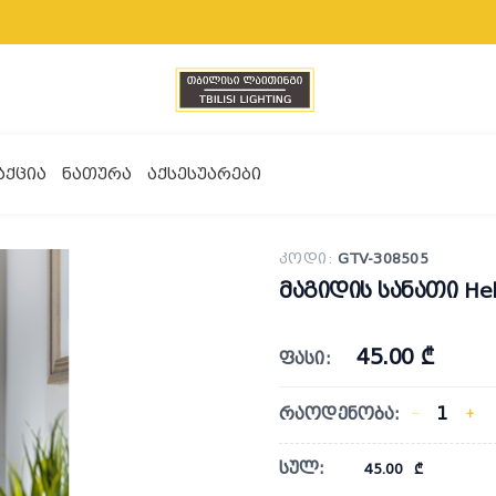
ᲐᲥᲪᲘᲐ
ᲜᲐᲗᲣᲠᲐ
ᲐᲥᲡᲔᲡᲣᲐᲠᲔᲑᲘ
კოდი:
GTV-308505
მაგიდის სანათი Hel
45.00 ₾
ფასი:
რაოდენობა:
−
+
სულ:
45.00
₾