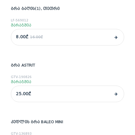
ᲑᲠᲐ ᲑᲐᲦᲘᲡ(1), ᲗᲔᲗᲠᲘ
sale
LF-569012
მარაგშია
8.00₾
16.00₾
ᲑᲠᲐ ASTRIT
GTV-190826
მარაგშია
25.00₾
ᲙᲔᲓᲚᲘᲡ ᲑᲠᲐ BALEO MINI
GTV-136893