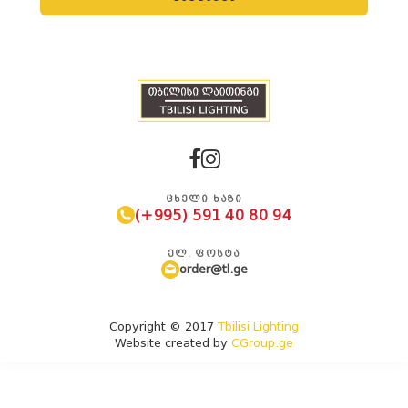
ᲪᲮᲔᲚᲘ ᲮᲐᲖᲘ
(+995) 591 40 80 94
ᲔᲚ. ᲤᲝᲡᲢᲐ
order@tl.ge
Copyright © 2017
Tbilisi Lighting
Website created by
CGroup.ge