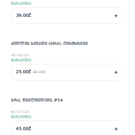
მარაგშია
39.00₾
ᲙᲔᲓᲚᲘᲡ ᲡᲐᲜᲐᲗᲘ (ᲑᲠᲐ), ᲝᲠᲛᲮᲠᲘᲕᲘ
sale
HB-568335
მარაგშია
25.00₾
40.00₾
ᲑᲠᲐ, ᲬᲧᲐᲚᲛᲔᲓᲔᲒᲘ, IP54
NE-577025
მარაგშია
45.00₾