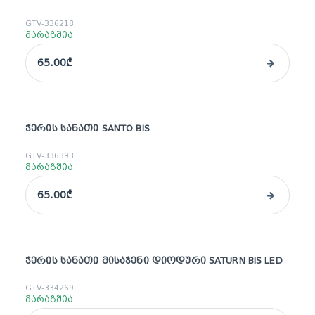
GTV-336218
მარაგშია
65.00₾
ᲭᲔᲠᲘᲡ ᲡᲐᲜᲐᲗᲘ SANTO BIS
GTV-336393
მარაგშია
65.00₾
ᲭᲔᲠᲘᲡ ᲡᲐᲜᲐᲗᲘ ᲛᲘᲡᲐᲯᲔᲜᲘ ᲓᲘᲝᲓᲣᲠᲘ SATURN BIS LED
GTV-334269
მარაგშია