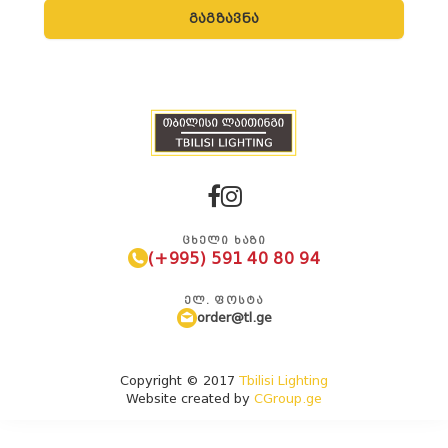
გაგზავნა
ᲪᲮᲔᲚᲘ ᲮᲐᲖᲘ
(+995) 591 40 80 94
ᲔᲚ. ᲤᲝᲡᲢᲐ
order@tl.ge
Copyright © 2017
Tbilisi Lighting
Website created by
CGroup.ge