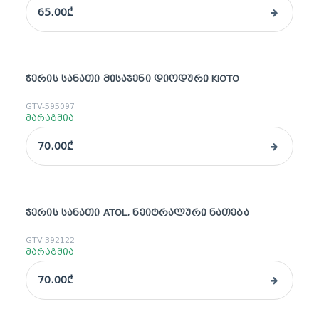
65.00₾
ᲭᲔᲠᲘᲡ ᲡᲐᲜᲐᲗᲘ ᲛᲘᲡᲐᲯᲔᲜᲘ ᲓᲘᲝᲓᲣᲠᲘ KIOTO
GTV-595097
მარაგშია
70.00₾
ᲭᲔᲠᲘᲡ ᲡᲐᲜᲐᲗᲘ ATOL, ᲜᲔᲘᲢᲠᲐᲚᲣᲠᲘ ᲜᲐᲗᲔᲑᲐ
GTV-392122
მარაგშია
70.00₾