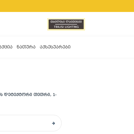
ᲐᲥᲪᲘᲐ
ᲜᲐᲗᲣᲠᲐ
ᲐᲥᲡᲔᲡᲣᲐᲠᲔᲑᲘ
 ᲓᲔᲢᲔᲥᲢᲝᲠᲘ ᲗᲔᲗᲠᲘ, 1-