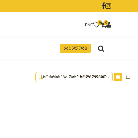
0
0
ENG
ᲙᲐᲢᲐᲚᲝᲒᲘ
სორტირება:
ფასი ზრდადობით