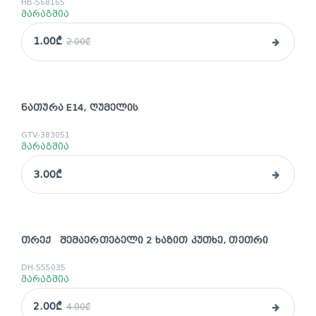
HB-568165
მარაგშია
1.00₾
2.00₾
ᲜᲐᲗᲣᲠᲐ E14, ᲦᲣᲛᲔᲚᲘᲡ
GTV-383051
მარაგშია
3.00₾
ᲗᲠᲔᲥ ᲨᲔᲛᲐᲔᲠᲗᲔᲑᲔᲚᲘ 2 ᲮᲐᲖᲘᲗ ᲙᲣᲗᲮᲔ, ᲗᲔᲗᲠᲘ
sale
DH-555035
მარაგშია
2.00₾
4.00₾