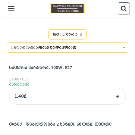
ᲤᲘᲚᲢᲠᲐᲪᲘᲐ
სორტირება:
ფასი ზრდადობით
ᲜᲐᲗᲣᲠᲐ ᲕᲐᲠᲕᲐᲠᲐ, 100W, E27
ZA-887158
მარაგშია
1.40₾
ᲗᲠᲔᲥ ᲓᲐᲑᲝᲚᲝᲔᲑᲐ 2 ᲮᲐᲖᲘᲗ, ᲡᲬᲝᲠᲘ, ᲗᲔᲗᲠᲘ
sale