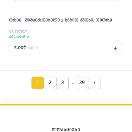
ᲗᲠᲔᲥ ᲨᲔᲛᲐᲔᲠᲗᲔᲑᲔᲚᲘ 2 ᲮᲐᲖᲘᲗ ᲙᲣᲗᲮᲔ, ᲗᲔᲗᲠᲘ
sale
GR-557017
მარაგშია
3.00₾
6.00₾
1
2
3
…
39
›
ᲚᲝᲙᲐᲪᲘᲔᲑᲘ