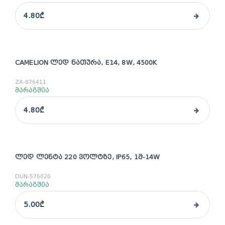
4.80₾
CAMELION ᲚᲔᲓ ᲜᲐᲗᲣᲠᲐ, E14, 8W, 4500K
ZA-876411
მარაგშია
4.80₾
ᲚᲔᲓ ᲚᲔᲜᲢᲐ 220 ᲕᲝᲚᲢᲖᲔ, IP65, 1Მ-14W
DUN-576020
მარაგშია
5.00₾