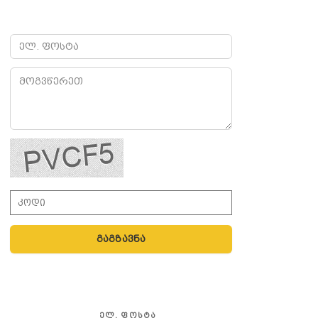
გაგზავნა
ᲔᲚ. ᲤᲝᲡᲢᲐ