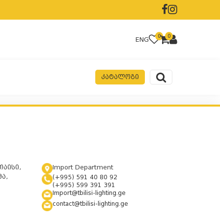
0
0
ENG
ᲙᲐᲢᲐᲚᲝᲒᲘ
თაისი,
Import Department
ა,
(+995) 591 40 80 92
(+995) 599 391 391
Import@tbilisi-lighting.ge
contact@tbilisi-lighting.ge