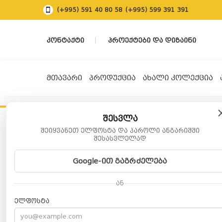
(+995) 591 40 80 58
(+995) 599 391 391
ᲙᲝᲜᲢᲐᲥᲢᲘ
ᲞᲠᲝᲔᲥᲢᲔᲑᲘ ᲓᲐ ᲓᲘᲖᲐᲘᲜᲘ
ᲛᲗᲐᲕᲐᲠᲘ
ᲞᲠᲝᲓᲣᲥᲪᲘᲐ
ᲐᲮᲐᲚᲘ ᲙᲝᲚᲔᲥᲪᲘᲐ
შესვლა
შესვლა
შეიყვანეთ ელფოსტა და პაროლი ანგარიშში
/
შესასვლელად
რეგისტრაცია
Google-ით გაგრძელება
თბილისი ლაითინგი - თბილისი,
თბი
საბურთალოს ფილიალი, ალ.
ავეჯ
ან
ყაზბეგის 24
როს
(+995) 591 40 80 94
(+99
ელფოსტა
order@tl.ge
order