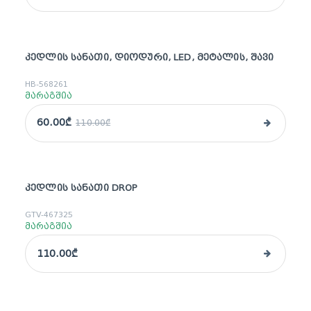
ᲙᲔᲓᲚᲘᲡ ᲡᲐᲜᲐᲗᲘ, ᲓᲘᲝᲓᲣᲠᲘ, LED, ᲛᲔᲢᲐᲚᲘᲡ, ᲨᲐᲕᲘ
sale
HB-568261
მარაგშია
60.00₾
110.00₾
ᲙᲔᲓᲚᲘᲡ ᲡᲐᲜᲐᲗᲘ DROP
GTV-467325
მარაგშია
110.00₾