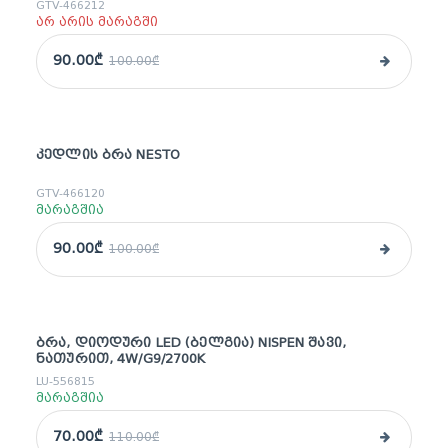
GTV-466212
არ არის მარაგში
90.00₾
100.00₾
ᲙᲔᲓᲚᲘᲡ ᲑᲠᲐ NESTO
sale
GTV-466120
მარაგშია
90.00₾
100.00₾
ᲑᲠᲐ, ᲓᲘᲝᲓᲣᲠᲘ LED (ᲑᲔᲚᲒᲘᲐ) NISPEN ᲨᲐᲕᲘ,
sale
ᲜᲐᲗᲣᲠᲘᲗ, 4W/G9/2700K
LU-556815
მარაგშია
70.00₾
110.00₾